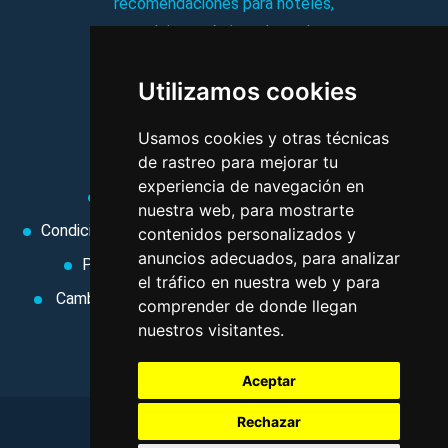
recomendaciones para hoteles,
complejos turísticos, hostales,
vacaciones, paquetes de
Utilizamos cookies
viajes, y mucho más!
Usamos cookies y otras técnicas
MI AGENCIA
de rastreo para mejorar tu
experiencia de navegación en
Aviso legal
Condiciones de uso
nuestra web, para mostrarte
Condiciones Generales
Ley de Viajes Combinados
contenidos personalizados y
anuncios adecuados, para analizar
Política de privacidad
Uso de cookies
el tráfico en nuestra web y para
Cambiar preferencias de cookies
Area privada
comprender de donde llegan
nuestros visitantes.
Contacto
Aceptar
Rechazar