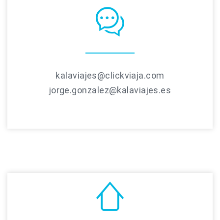
kalaviajes@clickviaja.com
jorge.gonzalez@kalaviajes.es