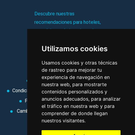
Descubre nuestras
recomendaciones para hoteles,
complejos turísticos, hostales,
vacaciones, paquetes de
Utilizamos cookies
viajes, y mucho más!
Usamos cookies y otras técnicas
MI AGENCIA
de rastreo para mejorar tu
experiencia de navegación en
Aviso legal
Condiciones de uso
nuestra web, para mostrarte
Condiciones Generales
Ley de Viajes Combinados
contenidos personalizados y
anuncios adecuados, para analizar
Política de privacidad
Uso de cookies
el tráfico en nuestra web y para
Cambiar preferencias de cookies
Area privada
comprender de donde llegan
nuestros visitantes.
Contacto