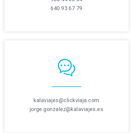
640 93 67 79
kalaviajes@clickviaja.com
jorge.gonzalez@kalaviajes.es