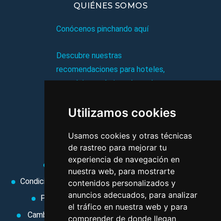
QUIÉNES SOMOS
Conócenos pinchando aquí
Descubre nuestras
recomendaciones para hoteles,
complejos turísticos, hostales,
vacaciones, paquetes de
Utilizamos cookies
viajes, y mucho más!
Usamos cookies y otras técnicas
MI AGENCIA
de rastreo para mejorar tu
experiencia de navegación en
Aviso legal
Condiciones de uso
nuestra web, para mostrarte
Condiciones Generales
Ley de Viajes Combinados
contenidos personalizados y
anuncios adecuados, para analizar
Política de privacidad
Uso de cookies
el tráfico en nuestra web y para
Cambiar preferencias de cookies
Area privada
comprender de donde llegan